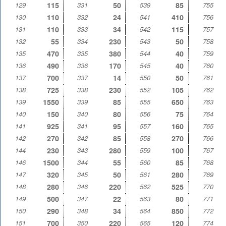
129
115
331
50
539
85
755
130
110
332
24
541
410
756
131
110
333
34
542
115
757
132
55
334
230
543
50
758
135
470
335
380
544
40
759
136
490
336
170
545
40
760
137
700
337
14
550
50
761
138
725
338
230
552
105
762
139
1550
339
85
555
650
763
140
150
340
80
556
75
764
141
925
341
95
557
160
765
142
270
342
85
558
270
766
144
230
343
280
559
100
767
146
1500
344
55
560
85
768
147
320
345
50
561
280
769
148
280
346
220
562
525
770
149
500
347
22
563
80
771
150
290
348
34
564
850
772
151
700
350
220
565
120
774