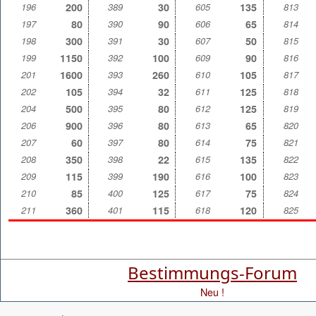
196
200
389
30
605
135
813
197
80
390
90
606
65
814
198
300
391
30
607
50
815
199
1150
392
100
609
90
816
201
1600
393
260
610
105
817
202
105
394
32
611
125
818
204
500
395
80
612
125
819
206
900
396
80
613
65
820
207
60
397
80
614
75
821
208
350
398
22
615
135
822
209
115
399
190
616
100
823
210
85
400
125
617
75
824
211
360
401
115
618
120
825
Bestimmungs-Forum
Neu !