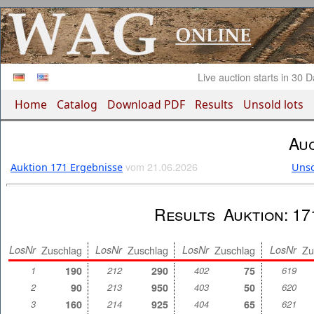
Live auction starts in
30 Da
Home
Catalog
Download PDF
Results
Unsold lots
Auc
vom 21.06.2026
Auktion 171 Ergebnisse
Unso
Results
Auktion: 17
LosNr
Zuschlag
LosNr
Zuschlag
LosNr
Zuschlag
LosNr
Zu
1
190
212
290
402
75
619
2
90
213
950
403
50
620
3
160
214
925
404
65
621